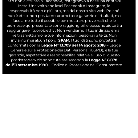
sito non è affiliato a Facebook, Instagram o a nessuna entità di
Meta. Una volta che lasci Facebook o Instagram, la
responsabilità non è più loro, ma del nostro sito web. Poiché
non è etico, non possiamo promettere garanzie di risultati, ma
facciamo tutto il possibile per mostrare prove reali che le
promesse qui presentate sono raggiungibili e possono aiutarti a
raggiungere i tuoi obiettivi. Non vendiamo il tuo indirizzo email
né trasmettiamo le tue informazioni personali a terzi. Non
inviamo mai alcun tipo di
SPAM.
I tuoi dati sono protetti in
conformità con la
Legge N° 13.709 del 14 agosto 2018
– Legge
Generale sulla Protezione dei Dati Personali (LGPD), e le tue
garanzie, aspettative e responsabilità relative all’uso di questo
prodotto/servizio sono tutelate secondo la
Legge N° 8.078
dell’11 settembre 1990
– Codice di Protezione del Consumatore.