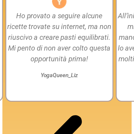
Ho provato a seguire alcune
All’i
ricette trovate su internet, ma non
mi
riuscivo a creare pasti equilibrati.
manc
Mi pento di non aver colto questa
lo av
opportunità prima!
molti
YogaQueen_Liz