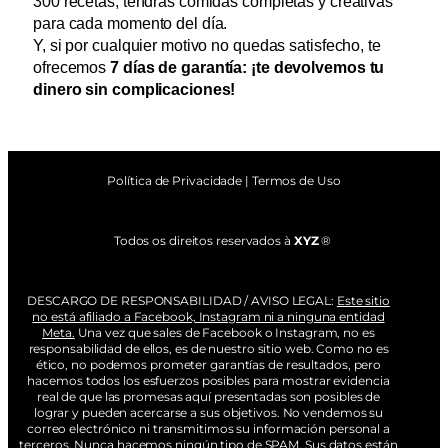
300 recetas, tendrás comidas completas y creativas
para cada momento del día.
Y, si por cualquier motivo no quedas satisfecho, te
ofrecemos
7 días de garantía: ¡te devolvemos tu
dinero sin complicaciones!
Política de Privacidade | Termos de Uso
Todos os direitos reservados à
XYZ
®
DESCARGO DE RESPONSABILIDAD / AVISO LEGAL:
Este sitio
no está afiliado a Facebook, Instagram ni a ninguna entidad
Meta.
Una vez que sales de Facebook o Instagram, no es
responsabilidad de ellos, es de nuestro sitio web. Como no es
ético, no podemos prometer garantías de resultados, pero
hacemos todos los esfuerzos posibles para mostrar evidencia
real de que las promesas aquí presentadas son posibles de
lograr y pueden acercarse a sus objetivos. No vendemos su
correo electrónico ni transmitimos su información personal a
terceros. Nunca hacemos ningún tipo de SPAM. Sus datos están